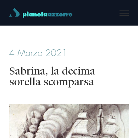
Salta
al
contenuto
4 Marzo 2021
Sabrina, la decima
sorella scomparsa
Ingrandisci
immagine