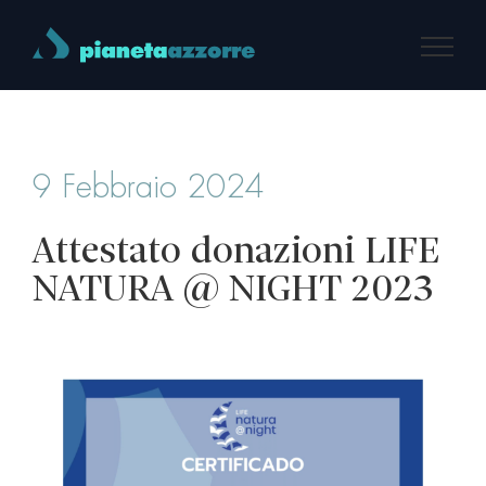
Salta
al
contenuto
9 Febbraio 2024
Attestato donazioni LIFE
NATURA @ NIGHT 2023
Ingrandisci
immagine